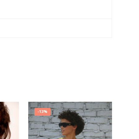
-
13%