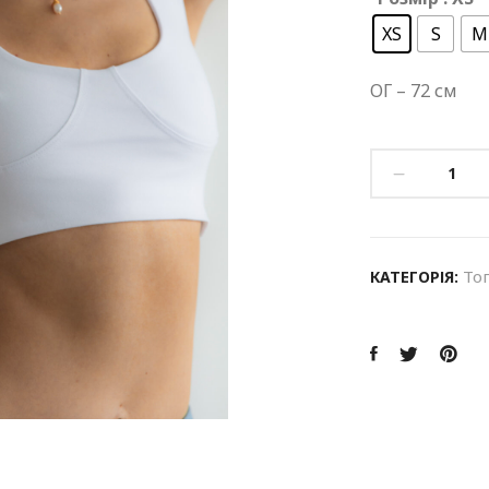
XS
S
M
ОГ – 72 см
То
КАТЕГОРІЯ: