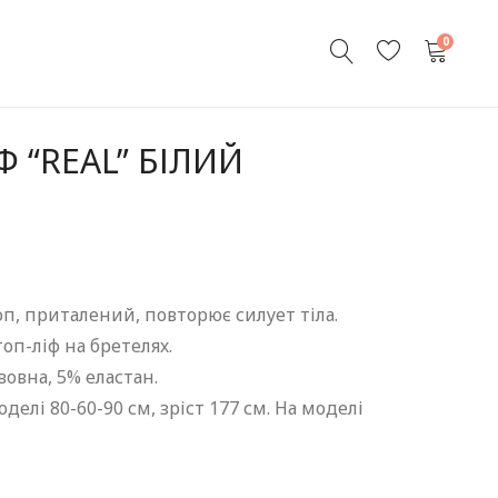
0
Ф “REAL” БІЛИЙ
п, приталений, повторює силует тіла.
оп-ліф на бретелях.
вовна, 5% еластан.
елі 80-60-90 см, зріст 177 см. На моделі