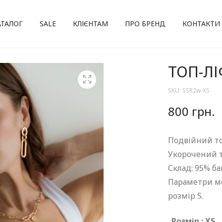
АТАЛОГ
SALE
КЛІЄНТАМ
ПРО БРЕНД
КОНТАКТИ
ТОП-ЛІ
SKU:
SSR2w-XS
800
грн.
Подвійний то
Укорочений т
Склад: 95% ба
Параметри мод
розмір S.
Розмір
: XS