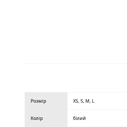
Розмір
XS, S, M, L
Колір
білий