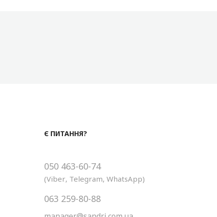
Є ПИТАННЯ?
050 463-60-74
(
Viber
,
Telegram
,
WhatsApp
)
063 259-80-88
manager@sandri.com.ua