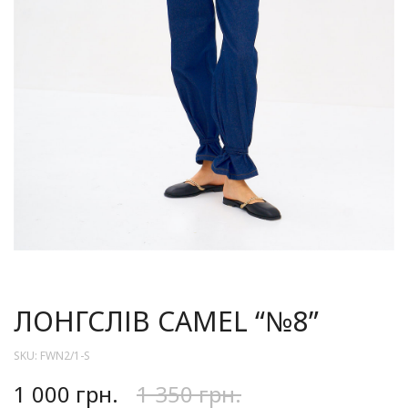
ЛОНГСЛІВ CAMEL “№8”
SKU:
FWN2/1-S
1 000
грн.
1 350
грн.