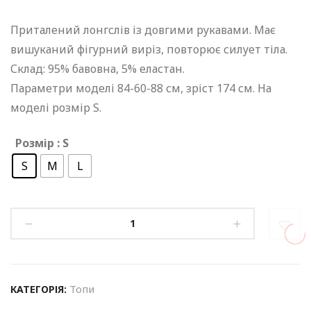
Приталений лонгслів із довгими рукавами. Має
вишуканий фігурний виріз, повторює силует тіла.
Склад: 95% бавовна, 5% еластан.
Параметри моделі 84-60-88 см, зріст 174 см. На
моделі розмір S.
Розмір
: S
S
M
L
Топи
КАТЕГОРІЯ: