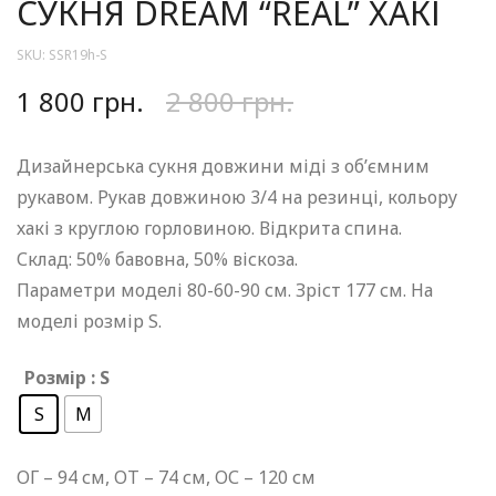
СУКНЯ DREAM “REAL” ХАКІ
SKU:
SSR19h-S
1 800
грн.
2 800
грн.
Дизайнерська сукня довжини міді з об’ємним
рукавом. Рукав довжиною 3/4 на резинці, кольору
хакі з круглою горловиною. Відкрита спина.
Склад: 50% бавовна, 50% віскоза.
Параметри моделі 80-60-90 см. Зріст 177 см. На
моделі розмір S.
Розмір
: S
S
M
ОГ – 94 см, ОТ – 74 см, ОС – 120 см