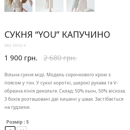
СУКНЯ “YOU” КАПУЧИНО
SKU:
SSY2c-S
1 900
грн.
2 680
грн.
Вільна сукня міді. Модель сорочкового крою з
поясом у тон. У сукні короткі, широкі рукава та V-
образна лінія декольте. Склад: 50% льон, 50% віскоза.
З боків розташовані дві кишені у швах. Застібається
на гудзики.
Розмір
: S