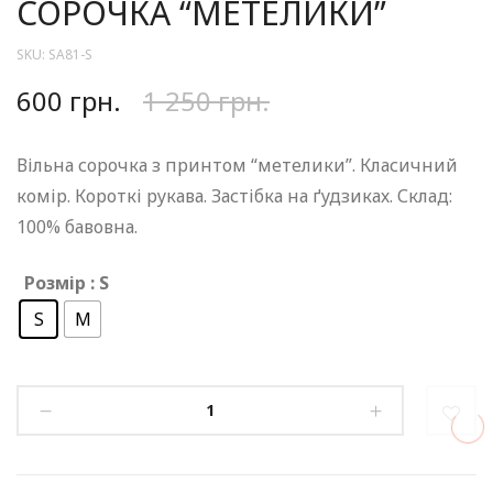
СОРОЧКА “МЕТЕЛИКИ”
SKU:
SA81-S
600
грн.
1 250
грн.
Вільна сорочка з принтом “метелики”. Класичний
комір. Короткі рукава. Застібка на ґудзиках. Склад:
100% бавовна.
Розмір
: S
S
M