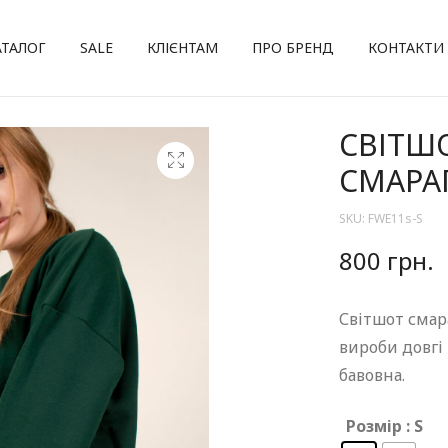
АТАЛОГ
SALE
КЛІЄНТАМ
ПРО БРЕНД
КОНТАКТИ
СВІТШО
СМАРА
SKU:
FWE11s-S
800
грн.
Світшот смар
вироби довгі
бавовна.
Розмір
: S