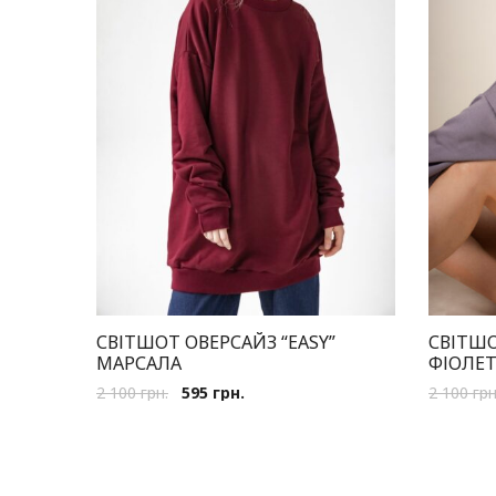
СВІТШОТ ОВЕРСАЙЗ “EASY”
СВІТШО
МАРСАЛА
ФІОЛЕ
2 100
грн.
595
грн.
2 100
грн