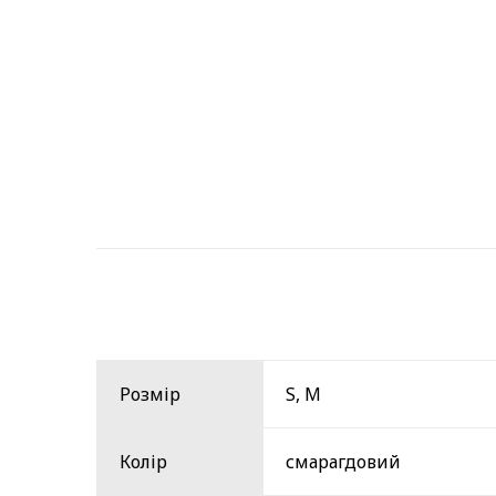
Розмір
S, M
Колір
смарагдовий