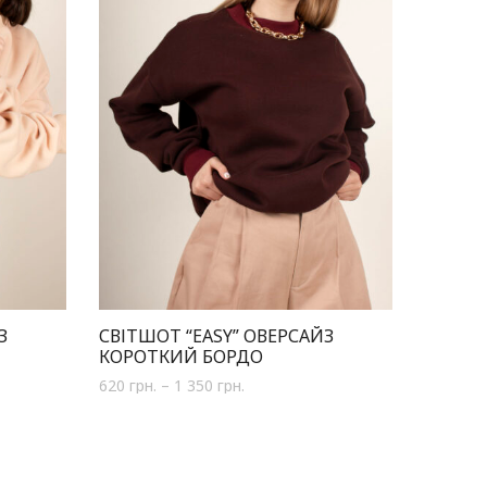
З
СВІТШОТ “EASY” ОВЕРСАЙЗ
КОРОТКИЙ БОРДО
620
грн.
–
1 350
грн.