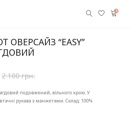
0
Т ОВЕРСАЙЗ “EASY”
ГДОВИЙ
2 100
грн.
агдовий подовжений, вільного крою. У
 втачні рукава з манжетами. Склад: 100%