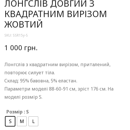
ЛОНГСЛІВ ДОВГИЙ З
КВАДРАТНИМ ВИРІЗОМ
ЖОВТИЙ
SKU:
SSR15y-S
1 000
грн.
Лонгслів з квадратним вирізом, приталений,
повторює силует тіла.
Склад: 95% бавовна, 5% еластан.
Параметри моделі 88-60-91 см, зріст 176 см. На
моделі розмір S.
Розмір
: S
S
M
L