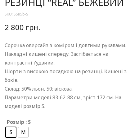
РЕЗИНЦІ “REAL” БЕЖЕВИЙ
SKU:
SSR5b-S
2 800
грн.
Сорочка оверсайз з коміром і довгими рукавами.
Накладні кишені спереду. Застібається на
контрастні ґудзики.
Шорти з високою посадкою на резинці. Кишені з
боків.
Склад: 50% льон, 50; віскоза.
Параметри моделі 83-62-88 см, зріст 172 см. На
моделі розмір S.
Розмір
: S
S
M