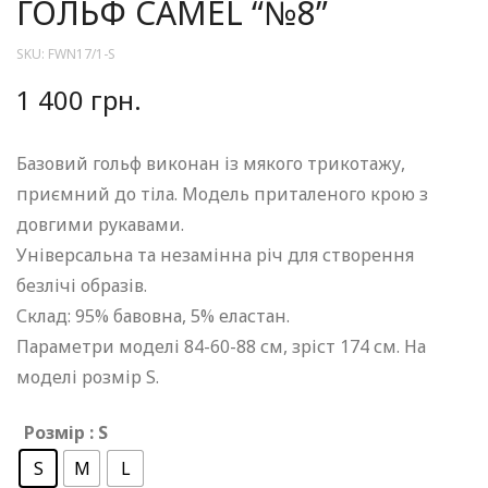
ГОЛЬФ CAMEL “№8”
SKU:
FWN17/1-S
1 400
грн.
Базовий гольф виконан із мякого трикотажу,
приємний до тіла. Модель приталеного крою з
довгими рукавами.
Універсальна та незамінна річ для створення
безлічі образів.
Склад: 95% бавовна, 5% еластан.
Параметри моделі 84-60-88 см, зріст 174 см. На
моделі розмір S.
Розмір
: S
S
M
L